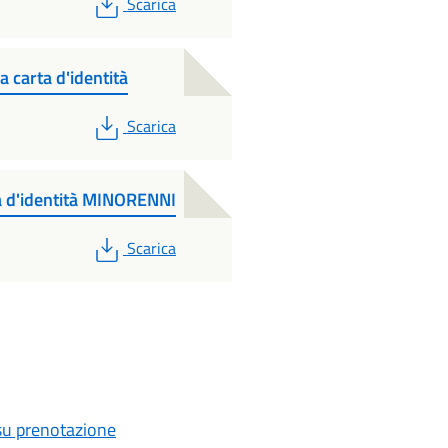
PDF
Scarica
a carta d'identità
PDF
Scarica
ta d'identità MINORENNI
PDF
Scarica
 su prenotazione