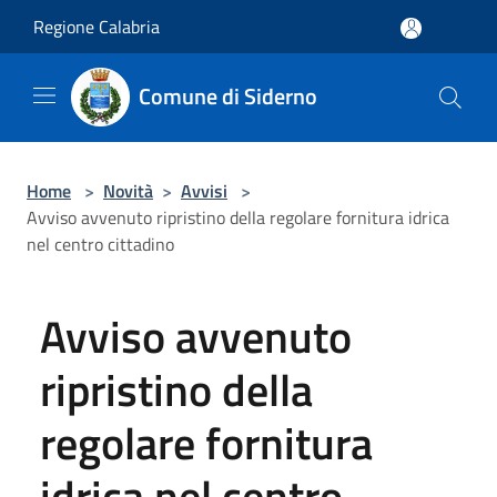
Salta al contenuto principale
Regione Calabria
Comune di Siderno
Home
>
Novità
>
Avvisi
>
Avviso avvenuto ripristino della regolare fornitura idrica
nel centro cittadino
Avviso avvenuto
ripristino della
regolare fornitura
idrica nel centro