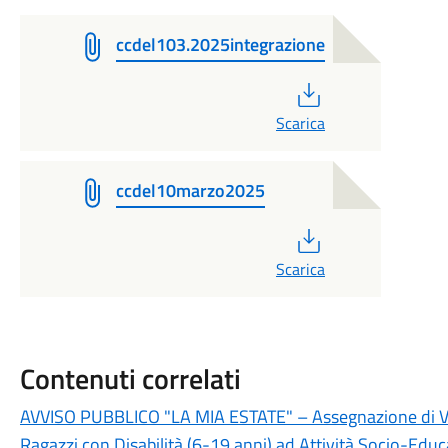
ccdel103.2025integrazione
PDF
Scarica
ccdel10marzo2025
PDF
Scarica
Contenuti correlati
AVVISO PUBBLICO "LA MIA ESTATE" – Assegnazione di Vou
Ragazzi con Disabilità (6-19 anni) ad Attività Socio-Educa