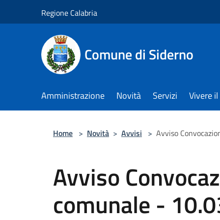
Salta al contenuto principale
Regione Calabria
Comune di Siderno
Amministrazione
Novità
Servizi
Vivere 
Home
>
Novità
>
Avvisi
>
Avviso Convocazio
Avviso Convocaz
comunale - 10.