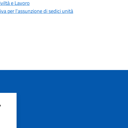
viltà e Lavoro
iva per l'assunzione di sedici unità
?