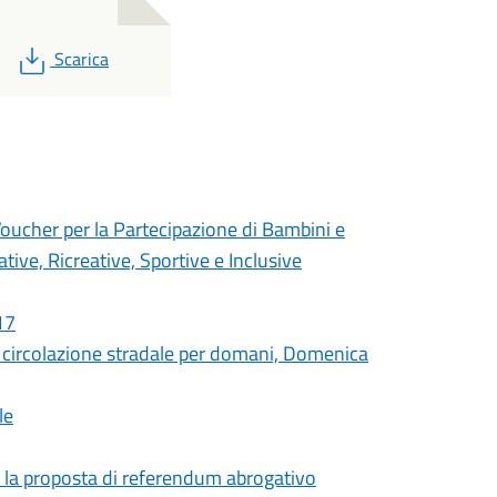
PDF
Scarica
cher per la Partecipazione di Bambini e
tive, Ricreative, Sportive e Inclusive
17
circolazione stradale per domani, Domenica
le
er la proposta di referendum abrogativo