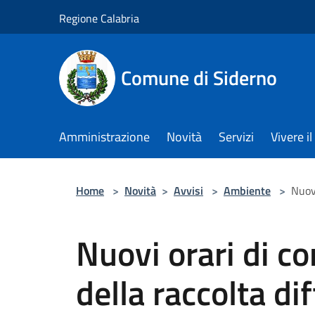
Salta al contenuto principale
Regione Calabria
Comune di Siderno
Amministrazione
Novità
Servizi
Vivere 
Home
>
Novità
>
Avvisi
>
Ambiente
>
Nuovi
Nuovi orari di c
della raccolta di