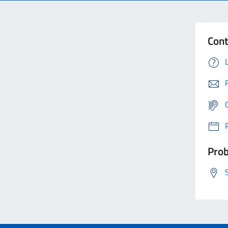
Cont
Prob