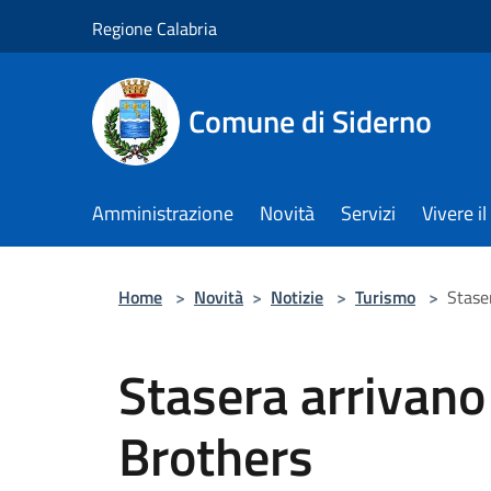
Salta al contenuto principale
Regione Calabria
Comune di Siderno
Amministrazione
Novità
Servizi
Vivere 
Home
>
Novità
>
Notizie
>
Turismo
>
Stase
Stasera arrivano
Brothers