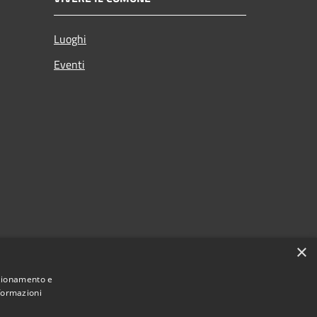
Luoghi
Eventi
×
nzionamento e
nformazioni