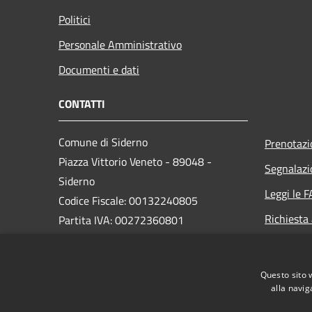
Politici
Personale Amministrativo
Documenti e dati
CONTATTI
Comune di Siderno
Prenotaz
Piazza Vittorio Veneto - 89048 -
Segnalazi
Siderno
Leggi le 
Codice Fiscale: 00132240805
Richiesta
Partita IVA: 00272360801
PEC:
comune.siderno@asmepec.it
Questo sito 
Centralino Unico: 0964 345111
alla navig