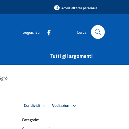
Accedi all'area personale
Seguici su
Cerca
Tutti gli argomenti
 Sgrò
Condividi
Vedi azioni
Categorie: