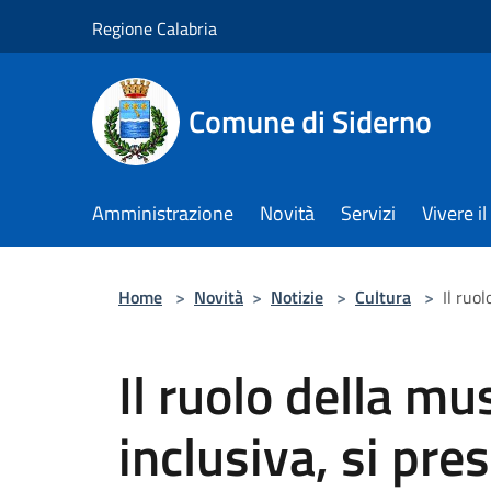
Salta al contenuto principale
Regione Calabria
Comune di Siderno
Amministrazione
Novità
Servizi
Vivere 
Home
>
Novità
>
Notizie
>
Cultura
>
Il ruo
Il ruolo della mu
inclusiva, si pres