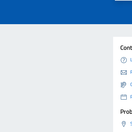
Cont
Prob