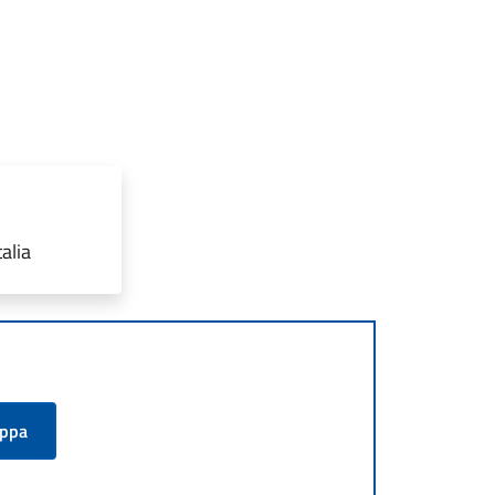
alia
appa