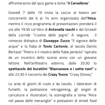
affronteranno del quiz game a tema “
Il Cervellone
”.
Giovedì 7 dalle 19 inizia la caccia al tesoro per
concorrenti dai 6 ai 14 anni organizzata dall’
Ymca
,
mentre il ricco programma di presentazioni prenderà il
via alle 19:30 col libro di
Antonella Iaschi
e dei Girasoli
della Locride “L’uomo delle pigne”. A seguire,
il
romanzo distopico di
Giuseppe Zucco
“Il signore delle
acque” e la fiaba di
Tonio Cartonio
, al secolo Danilo
Bertazzi “Pietro e il mostro delle fiabe perdute” ispirata
da un incontro dello scorso anno con un giovane
lettore. Nell’anfiteatro esterno, dalle 20:30 lo
spettacolo dei burattini “Biancaneve e i sette nani”
e
alle 22:30 il concerto dei
Crazy Toons
“Crazy Disney”.
Le aree di giochi di ruolo e da tavolo, i laboratori di
fumetti, la postazione retrogaming, gli angoli di
caricature e illustratori, la scenografia a tema “Alice
nel paese delle meraviglie” e postazioni di street food