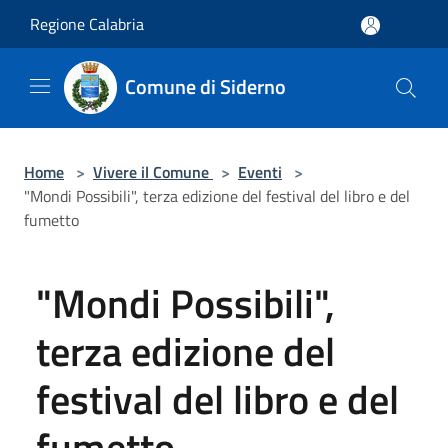
Salta al contenuto principale
Regione Calabria
Comune di Siderno
Home
>
Vivere il Comune
>
Eventi
>
"Mondi Possibili", terza edizione del festival del libro e del
fumetto
"Mondi Possibili",
terza edizione del
festival del libro e del
fumetto