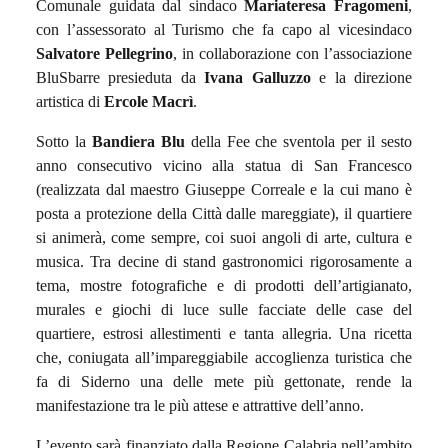
Comunale guidata dal sindaco
Mariateresa Fragomeni
,
con l’assessorato al Turismo che fa capo al vicesindaco
Salvatore Pellegrino
, in collaborazione con l’associazione
BluSbarre presieduta da
Ivana Galluzzo
e la direzione
artistica di
Ercole Macrì
.
Sotto la
Bandiera Blu
della Fee che sventola per il sesto
anno consecutivo vicino alla statua di San Francesco
(realizzata dal maestro Giuseppe Correale e la cui mano è
posta a protezione della Città dalle mareggiate), il quartiere
si animerà, come sempre, coi suoi angoli di arte, cultura e
musica. Tra decine di stand gastronomici rigorosamente a
tema, mostre fotografiche e di prodotti dell’artigianato,
murales e giochi di luce sulle facciate delle case del
quartiere, estrosi allestimenti e tanta allegria. Una ricetta
che, coniugata all’impareggiabile accoglienza turistica che
fa di Siderno una delle mete più gettonate, rende la
manifestazione tra le più attese e attrattive dell’anno.
L’evento sarà finanziato dalla Regione Calabria nell’ambito