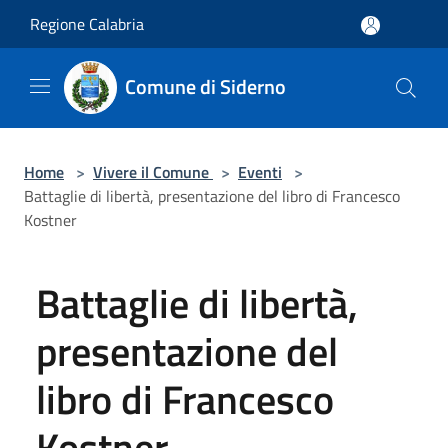
Salta al contenuto principale
Regione Calabria
Comune di Siderno
Home
>
Vivere il Comune
>
Eventi
>
Battaglie di libertà, presentazione del libro di Francesco
Kostner
Battaglie di libertà,
presentazione del
libro di Francesco
Kostner